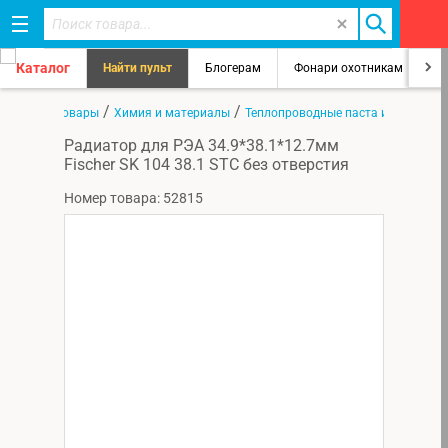
Каталог
Найти пульт
Блогерам
Фонари охотникам
8
/
/
/
ная
Все товары
Химия и материалы
Теплопроводные паста и прокладк
Радиатор для РЭА 34.9*38.1*12.7мм
Fischer SK 104 38.1 STC без отверстия
Номер товара: 52815