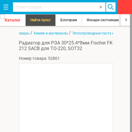
Каталог
Найти пульт
Блогерам
Фонари охотникам
8
/
/
/
ная
Все товары
Химия и материалы
Теплопроводные паста и прокладк
Радиатор для РЭА 30*25.4*8мм Fischer FK
212 SACB для TO-220, SOT32
Номер товара: 52801