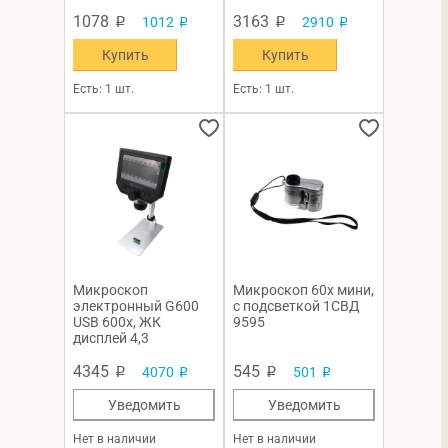
1078
3163
1012
2910
p
p
p
p
Купить
Купить
Есть: 1 шт.
Есть: 1 шт.
Микроскоп
Микроскоп 60x мини,
электронный G600
с подсветкой 1СВД
USB 600x, ЖК
9595
дисплей 4,3
4345
545
4070
501
p
p
p
p
Уведомить
Уведомить
Нет в наличии
Нет в наличии