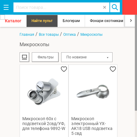
Каталог
Найти пульт
Блогерам
Фонари охотникам
8
/
/
/
Главная
Все товары
Оптика
Микроскопы
Микроскопы
Фильтры
По новизне
Микроскоп 60х с
Микроскоп
подсветкой 2свд/УФ,
электронный YX-
для телефона 9892-W
AK18 USB подсветка
5 свд