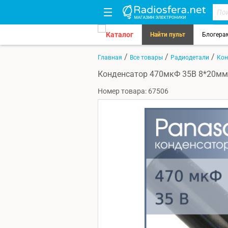
Каталог
Найти пульт
Блогера
/
/
/
Главная
Все товары
Радиодетали
Кон
Конденсатор 470мкФ 35В 8*20мм 
Номер товара: 67506