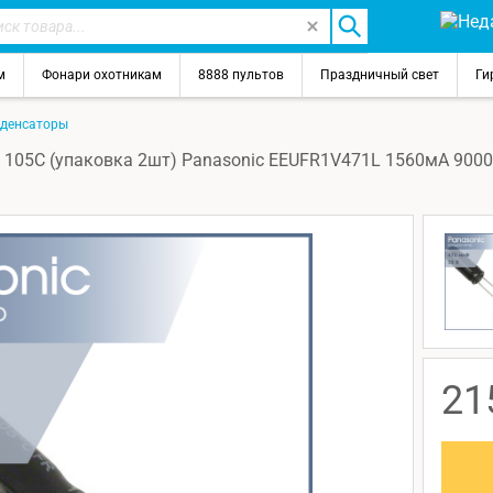
м
Фонари охотникам
8888 пультов
Праздничный свет
Ги
денсаторы
105C (упаковка 2шт) Panasonic EEUFR1V471L 1560мА 900
21