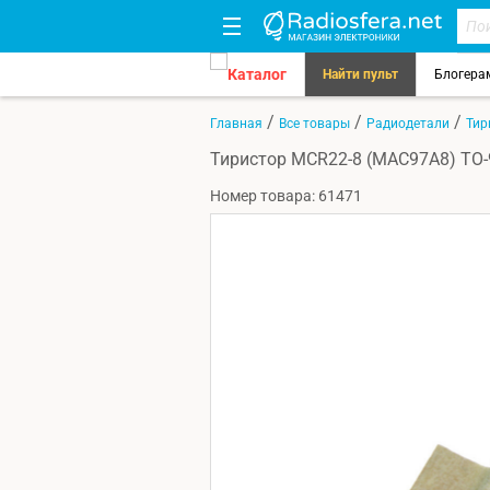
Каталог
Найти пульт
Блогера
/
/
/
Главная
Все товары
Радиодетали
Тир
Тиристор MCR22-8 (MAC97A8) TO-
Номер товара: 61471