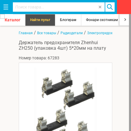
Каталог
Найти пульт
Блогерам
Фонари охотникам
8
/
/
/
Главная
Все товары
Радиодетали
Электропредохранители
Держатель предохранителя Zhenhui
ZH250 (упаковка 4шт) 5*20мм на плату
Номер товара: 67283