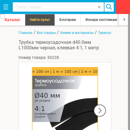
Каталог
Найти пульт
Блогерам
Фонари охотникам
8
/
/
/
Главная
Все товары
Химия и материалы
Термоусадка
Трубка термоусадочная d40.0мм
L1000мм черная, клеевая 4:1, 1 метр
Номер товара: 50228