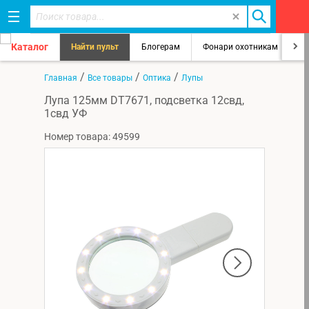
Каталог
Найти пульт
Блогерам
Фонари охотникам
8
/
/
/
Главная
Все товары
Оптика
Лупы
Лупа 125мм DT7671, подсветка 12свд,
1свд УФ
Номер товара: 49599