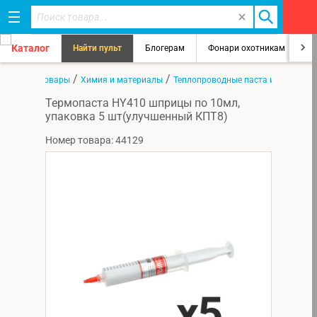
Каталог
Найти пульт
Блогерам
Фонари охотникам
8
/
/
/
ная
Все товары
Химия и материалы
Теплопроводные паста и прокладк
Термопаста HY410 шприцы по 10мл,
упаковка 5 шт(улучшенный КПТ8)
Номер товара: 44129