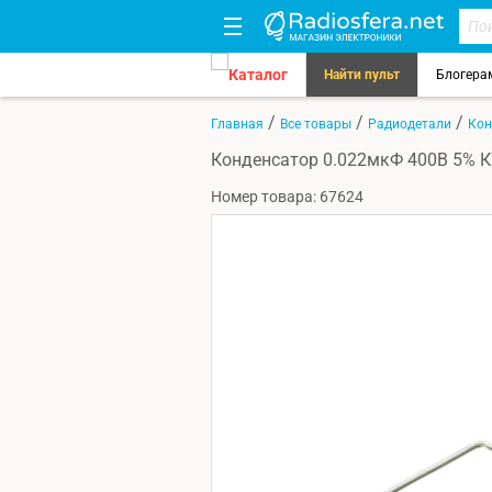
Каталог
Найти пульт
Блогера
/
/
/
Главная
Все товары
Радиодетали
Кон
Конденсатор 0.022мкФ 400В 5% К7
Номер товара: 67624