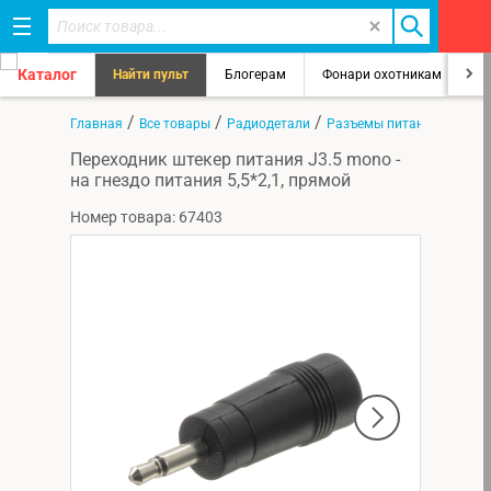
Каталог
Найти пульт
Блогерам
Фонари охотникам
8
/
/
/
Главная
Все товары
Радиодетали
Разъемы питания
Переходник штекер питания J3.5 mono -
на гнездо питания 5,5*2,1, прямой
Номер товара: 67403