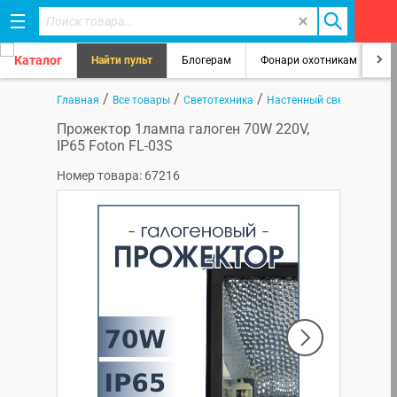
Каталог
Найти пульт
Блогерам
Фонари охотникам
8
/
/
/
Главная
Все товары
Светотехника
Настенный светильник
Прожектор 1лампа галоген 70W 220V,
IP65 Foton FL-03S
Номер товара: 67216