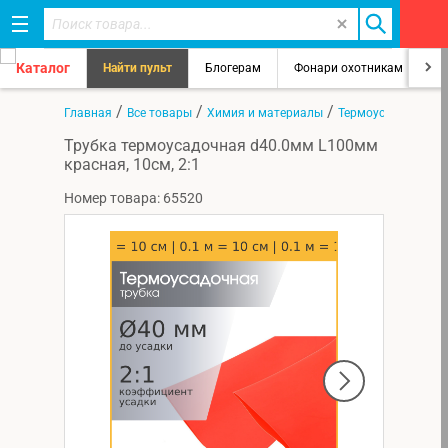
Каталог
Найти пульт
Блогерам
Фонари охотникам
8
/
/
/
Главная
Все товары
Химия и материалы
Термоусадка
Трубка термоусадочная d40.0мм L100мм
красная, 10см, 2:1
Номер товара: 65520