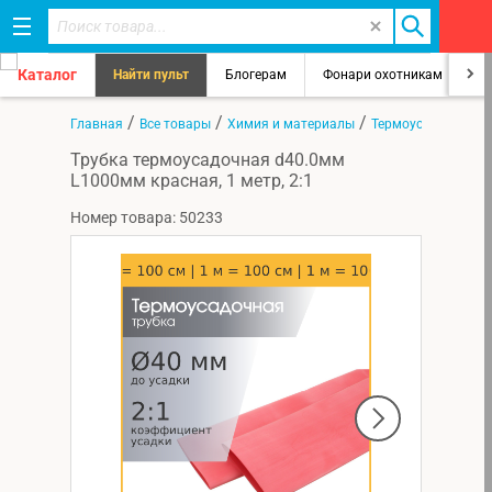
Каталог
Найти пульт
Блогерам
Фонари охотникам
8
/
/
/
Главная
Все товары
Химия и материалы
Термоусадка
Трубка термоусадочная d40.0мм
L1000мм красная, 1 метр, 2:1
Номер товара: 50233