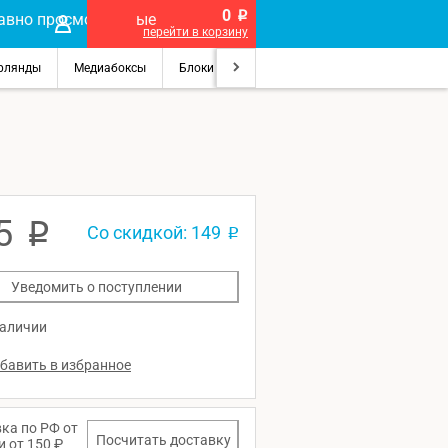
0
p
перейти в корзину
рлянды
Медиабоксы
Блоки питания
Лупы
Сувениры на п
5
p
Со скидкой: 149
p
Уведомить о поступлении
наличии
ка по РФ от
Посчитать доставку
и от 150 ₽