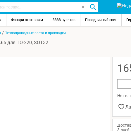
м
Фонари охотникам
8888 пультов
Праздничный свет
Ги
/
ы
Теплопроводные паста и прокладки
66 для TO-220, SOT32
16
Нет в 
Достав
3 дней 