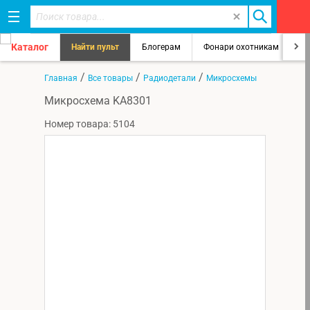
Каталог
Найти пульт
Блогерам
Фонари охотникам
8
/
/
/
Главная
Все товары
Радиодетали
Микросхемы
Микросхема KA8301
Номер товара: 5104