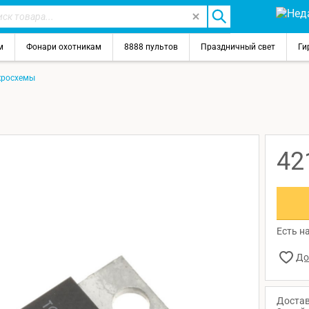
м
Фонари охотникам
8888 пультов
Праздничный свет
Ги
росхемы
42
Есть на
Достав