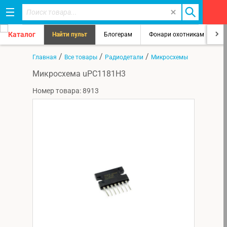
Каталог
Найти пульт
Блогерам
Фонари охотникам
8
/
/
/
Главная
Все товары
Радиодетали
Микросхемы
Микросхема uPC1181H3
Номер товара: 8913