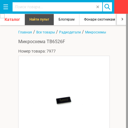
Каталог
Найти пульт
Блогерам
Фонари охотникам
8
/
/
/
Главная
Все товары
Радиодетали
Микросхемы
Микросхема TB6526F
Номер товара: 7977