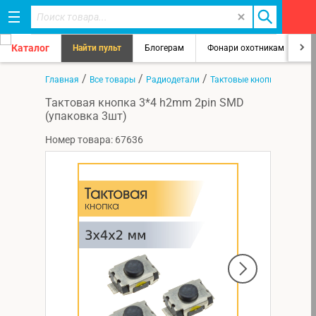
Каталог
Найти пульт
Блогерам
Фонари охотникам
8
/
/
/
Главная
Все товары
Радиодетали
Тактовые кнопки
Тактовая кнопка 3*4 h2mm 2pin SMD
(упаковка 3шт)
Номер товара: 67636