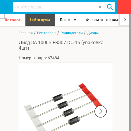
Каталог
Найти пульт
Блогерам
Фонари охотникам
8
/
/
/
Главная
Все товары
Радиодетали
Диоды
Диод 3А 1000В FR307 DO-15 (упаковка
4шт)
Номер товара: 67484