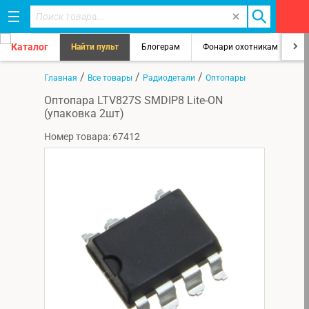
Каталог
Найти пульт
Блогерам
Фонари охотникам
8
/
/
/
Главная
Все товары
Радиодетали
Оптопары
Оптопара LTV827S SMDIP8 Lite-ON
(упаковка 2шт)
Номер товара: 67412