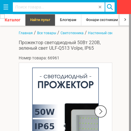
Каталог
Найти пульт
Блогерам
Фонари охотникам
8
/
/
/
Главная
Все товары
Светотехника
Настенный светильник
Прожектор светодиодный 50Вт 220В,
зеленый свет ULF-Q513 Volpe, IP65
Номер товара: 66961