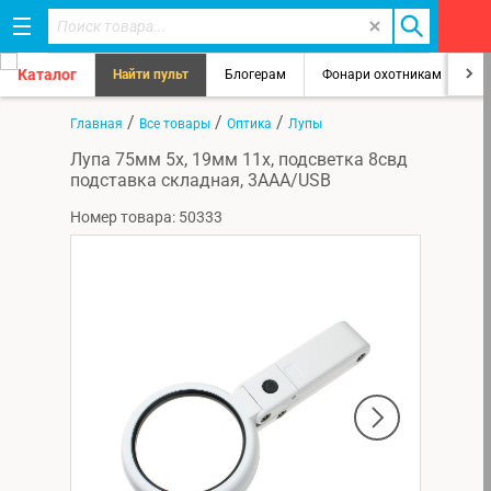
Каталог
Найти пульт
Блогерам
Фонари охотникам
8
/
/
/
Главная
Все товары
Оптика
Лупы
Лупа 75мм 5х, 19мм 11х, подсветка 8свд
подставка складная, 3ААА/USB
Номер товара: 50333