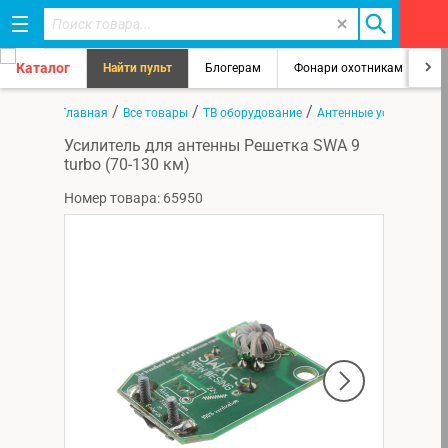
Каталог
Найти пульт
Блогерам
Фонари охотникам
8
/
/
/
Главная
Все товары
ТВ оборудование
Антенные усилители
Усилитель для антенны Решетка SWA 9
turbo (70-130 км)
Номер товара: 65950