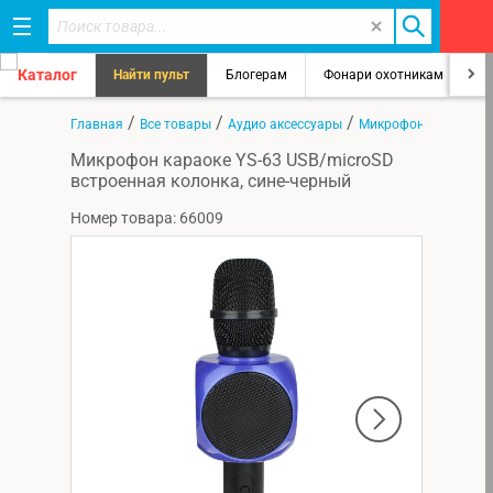
Каталог
Найти пульт
Блогерам
Фонари охотникам
8
/
/
/
Главная
Все товары
Аудио аксессуары
Микрофоны
Микрофон караоке YS-63 USB/microSD
встроенная колонка, сине-черный
Номер товара: 66009