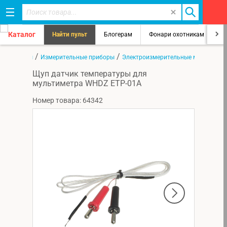
Каталог
Найти пульт
Блогерам
Фонари охотникам
8
/
/
Все товары
Измерительные приборы
Электроизмерительные мультимет
Щуп датчик температуры для
мультиметра WHDZ ETP-01A
Номер товара: 64342