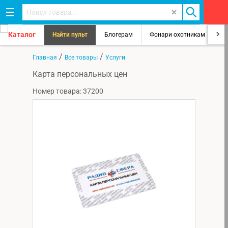
Каталог
Найти пульт
Блогерам
Фонари охотникам
8
/
/
Главная
Все товары
Услуги
Карта персональных цен
Номер товара: 37200