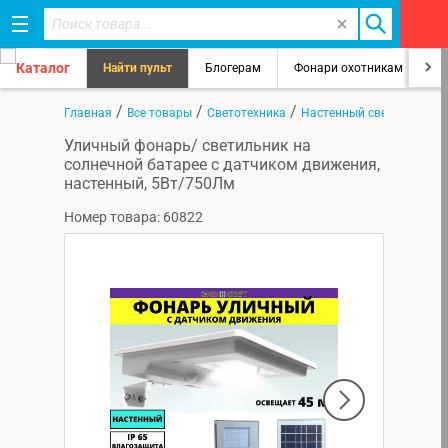
Каталог
Найти пульт
Блогерам
Фонари охотникам
8
/
/
/
Главная
Все товары
Светотехника
Настенный светильник
Уличный фонарь/ светильник на
солнечной батарее с датчиком движения,
настенный, 5Вт/750Лм
Номер товара: 60822