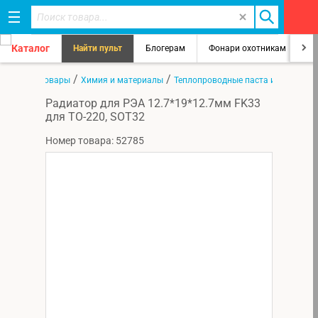
Каталог
Найти пульт
Блогерам
Фонари охотникам
8
/
/
/
ная
Все товары
Химия и материалы
Теплопроводные паста и прокладк
Радиатор для РЭА 12.7*19*12.7мм FK33
для TO-220, SOT32
Номер товара: 52785