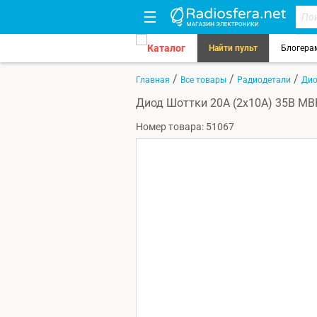
Каталог
Найти пульт
Блогера
/
/
/
Главная
Все товары
Радиодетали
Ди
Диод Шоттки 20А (2x10A) 35В MB
Номер товара: 51067