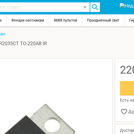
м
Фонари охотникам
8888 пультов
Праздничный свет
Ги
оды
R2035CT TO-220AB IR
22
Есть на
Достав