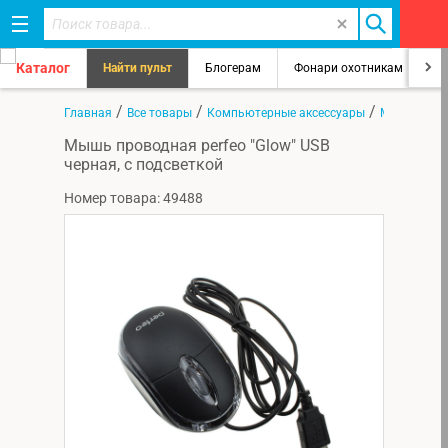
Каталог
Найти пульт
Блогерам
Фонари охотникам
8
/
/
/
Главная
Все товары
Компьютерные аксессуары
Мыши
Мышь проводная perfeo "Glow" USB
черная, с подсветкой
Номер товара: 49488