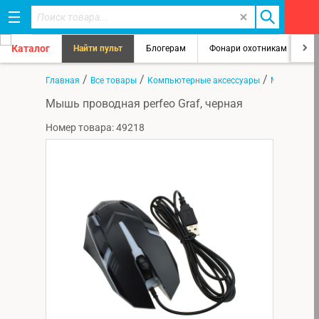
Каталог
Найти пульт
Блогерам
Фонари охотникам
8
/
/
/
Главная
Все товары
Компьютерные аксессуары
Мыши
Мышь проводная perfeo Graf, черная
Номер товара: 49218