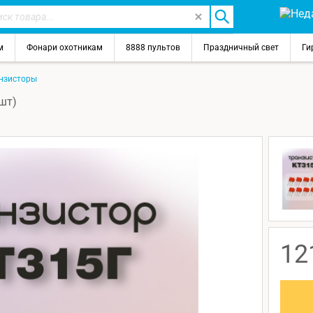
м
Фонари охотникам
8888 пультов
Праздничный свет
Ги
нзисторы
шт)
12