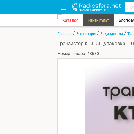
Каталог
Найти пульт
Блогера
/
/
/
Главная
Все товары
Радиодетали
Тра
Транзистор КТ315Г (упаковка 10 
Номер товара: 48630