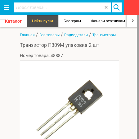
Каталог
Найти пульт
Блогерам
Фонари охотникам
8
/
/
/
Главная
Все товары
Радиодетали
Транзисторы
Транзистор П309М упаковка 2 шт
Номер товара: 48887