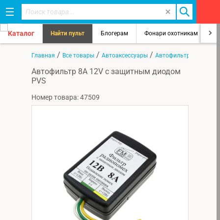
Каталог
Найти пульт
Блогерам
Фонари охотникам
8
/
/
/
Главная
Все товары
Автоаксессуары
Автофильтры
Автофильтр 8А 12V с защитным диодом
PVS
Номер товара: 47509