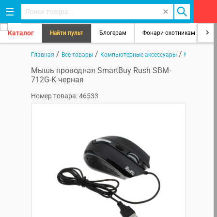
Каталог
Найти пульт
Блогерам
Фонари охотникам
8
/
/
/
Главная
Все товары
Компьютерные аксессуары
Мыши
Мышь проводная SmartBuy Rush SBM-
712G-K черная
Номер товара: 46533