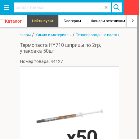
Каталог
Найти пульт
Блогерам
Фонари охотникам
8
/
/
/
ная
Все товары
Химия и материалы
Теплопроводные паста и прокладк
Термопаста HY710 шприцы по 2гр,
упаковка 50шт
Номер товара: 44127