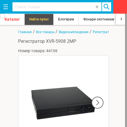
Каталог
Найти пульт
Блогерам
Фонари охотникам
8
/
/
/
Главная
Все товары
Видеонаблюдение
Регистраторы
Регистратор XVR-5908 2MP
Номер товара: 44106