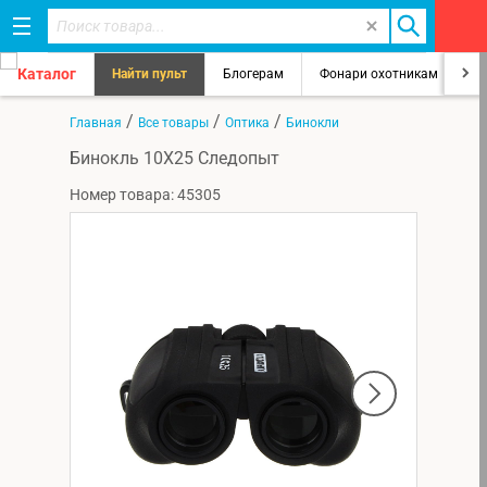
Каталог
Найти пульт
Блогерам
Фонари охотникам
8
/
/
/
Главная
Все товары
Оптика
Бинокли
Бинокль 10Х25 Следопыт
Номер товара: 45305