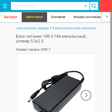
Каталог
Найти пульт
Блогерам
Фонари охотникам
8
/
/
 товары
Блоки питания, зарядки
Блоки питания для ноутбуков и планшет
Блок питания 19В 4.74А импульсный,
штекер 5.5х2.5
Номер товара: 39817