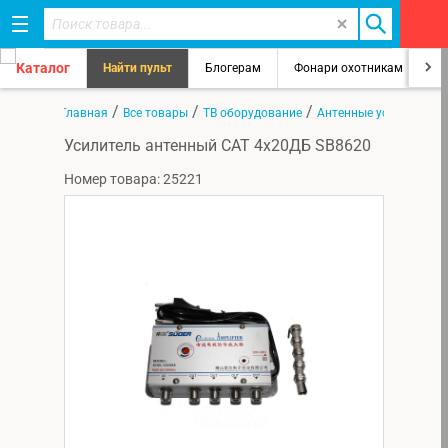
Каталог
Найти пульт
Блогерам
Фонари охотникам
8
/
/
/
Главная
Все товары
ТВ оборудование
Антенные усилители
Усилитель антенный CAT 4х20ДБ SB8620
Номер товара: 25221