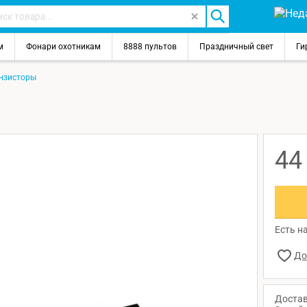
м
Фонари охотникам
8888 пультов
Праздничный свет
Ги
нзисторы
4
Есть на
Достав