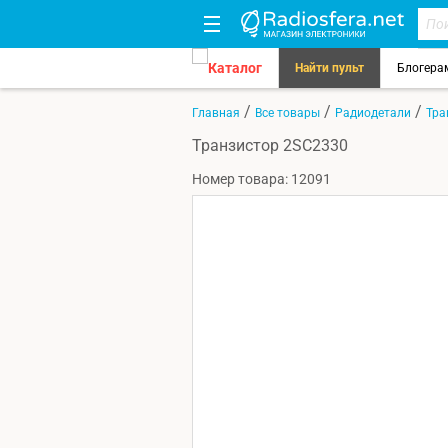
Каталог
Найти пульт
Блогера
/
/
/
Главная
Все товары
Радиодетали
Тра
Транзистор 2SC2330
Номер товара: 12091