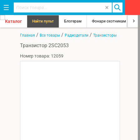
Каталог
Найти пульт
Блогерам
Фонари охотникам
8
/
/
/
Главная
Все товары
Радиодетали
Транзисторы
Транзистор 2SC2053
Номер товара: 12059