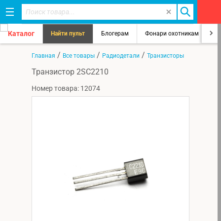
Каталог
Найти пульт
Блогерам
Фонари охотникам
8
/
/
/
Главная
Все товары
Радиодетали
Транзисторы
Транзистор 2SC2210
Номер товара: 12074