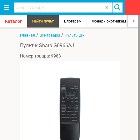
Каталог
Найти пульт
Блогерам
Фонари охотникам
8
/
/
Главная
Все товары
Пульты ДУ
Пульт к Sharp G0966AJ
Номер товара: 9983