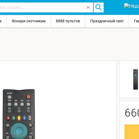
м
Фонари охотникам
8888 пультов
Праздничный свет
Ги
66