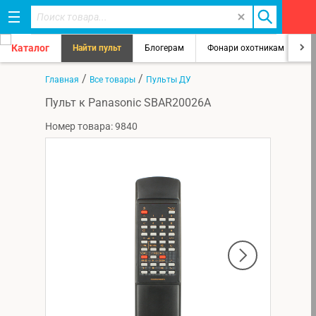
Каталог
Найти пульт
Блогерам
Фонари охотникам
8
/
/
Главная
Все товары
Пульты ДУ
Пульт к Panasonic SBAR20026A
Номер товара: 9840