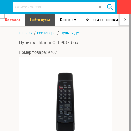
Каталог
Найти пульт
Блогерам
Фонари охотникам
8
/
/
Главная
Все товары
Пульты ДУ
Пульт к Hitachi CLE-937 box
Номер товара: 9707