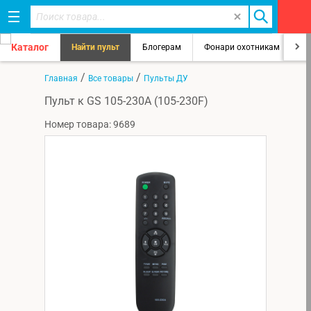
Каталог
Найти пульт
Блогерам
Фонари охотникам
8
/
/
Главная
Все товары
Пульты ДУ
Пульт к GS 105-230A (105-230F)
Номер товара: 9689